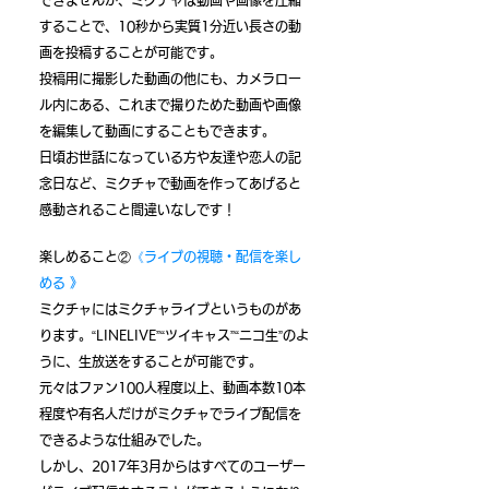
できませんが、ミクチャは動画や画像を圧縮
することで、10秒から実質1分近い長さの動
画を投稿することが可能です。
投稿用に撮影した動画の他にも、カメラロー
ル内にある、これまで撮りためた動画や画像
を編集して動画にすることもできます。
​日頃お世話になっている方や友達や恋人の記
念日など、ミクチャで動画を作ってあげると
感動されること間違いなしです！
楽しめること②
《ライブの視聴・配信を楽し
める 》
ミクチャにはミクチャライブというものがあ
ります。“LINELIVE​”“ツイキャス”“ニコ生”のよ
うに、生放送をすることが可能です。
​元々はファン100人程度以上、動画本数10本
程度や有名人だけがミクチャでライブ配信を
できるような仕組みでした。
しかし、2017年3月からはすべてのユーザー