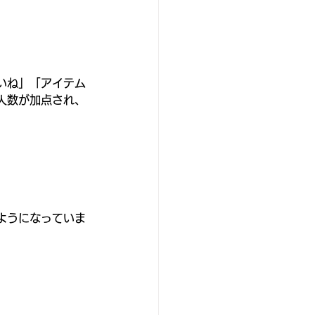
いね」「アイテム
人数が加点され、
。
ようになっていま