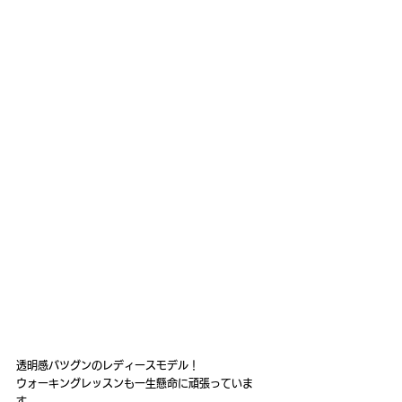
透明感バツグンのレディースモデル！
ウォーキングレッスンも一生懸命に頑張っていま
す。