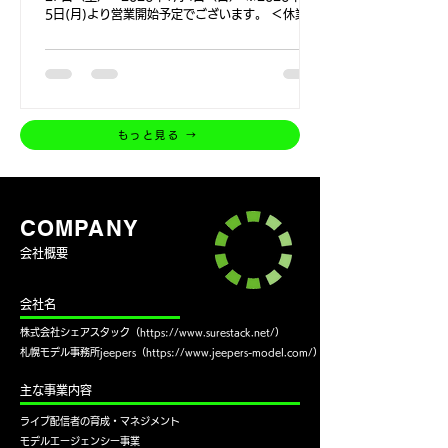
5日(月)より営業開始予定でございます。 ＜休業期
間中のマネージャー、サポートチームの対応につい
て＞ お休み期間中にいただいたお問合せは
2026年1月5日(月)より順次ご対応させていただき
ます。 ※全社員が休暇をいただきますので、早急
に対応できない場合がございます。予めご了承くだ
さい。 当期間は、大変ご迷惑をお掛けいたします
もっと見る →
が、 何卒ご理解頂きますよう、宜しくお願いいた
します。
​COMPANY
​会社概要
​会社名
​株式会社シェアスタック（
https://www.surestack.net/
）
​札幌モデル事務所jeepers（
https://www.jeepers-model.com/
）
​主な事業内容
ライブ配信者の育成・マネジメント
モデルエージェンシー事業